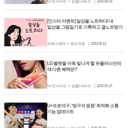
U+인사이드
>
상품/서비스
2020.08.19
[인스타 이벤트] 일상을 노트하다! 내
일상을 그림일기로 기록하고 갤노트받기
프레스센터
>
보도자료
2020.08.14
LG 벨벳을 더욱 빛나게 할 유플러스만의
색.다른 혜택은?
U+인사이드
>
상품/서비스
2020.05.15
U+프로야구, ‘방구석 응원’ 최적화 소통
기능 업데이트