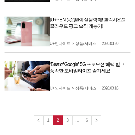
[U+PEN 둥2딸KI] 실물깡패! 갤럭시S20
클라우드 핑크 솔직 개봉기!
U+인사이드
>
상품/서비스
2020.03.20
‘Best of Google’ 5G 프로모션 혜택 받고
풍족한 모바일라이프 즐기세요
U+인사이드
>
상품/서비스
2020.03.16
1
2
3
…
6