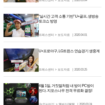
프레스센터
>
보도자료
2020.05.04
“실시간 고객 소통 기반” U+골프, 생방송
토크쇼 방영
프레스센터
>
보도자료
2020.04.01
U+프로야구, LG트윈스 연습경기 생중계
프레스센터
>
보도자료
2020.03.25
4월 1일, 거짓말처럼 내 방이 PC방이
된다. 지포스나우 전격 무료화 결정!
U+인사이드
>
멤버십/혜택
2020.03.24