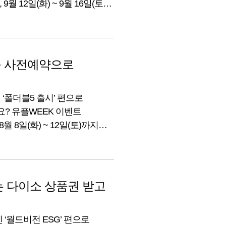
월 12일(화) ~ 9월 16일(토)
하죠? 매장만 가도 선착순 및
EK 이벤트! 자세한 내용
를 사전예약으로
 ‘폴더블5 출시’ 편으로
? 유플WEEK 이벤트
월 8일(화) ~ 12일(토)까지
 매장만 가도 선착순 및 추첨을
이벤트! 자세한 내용 지금부터
는 다이소 상품권 받고
 ‘월드비전 ESG’ 편으로