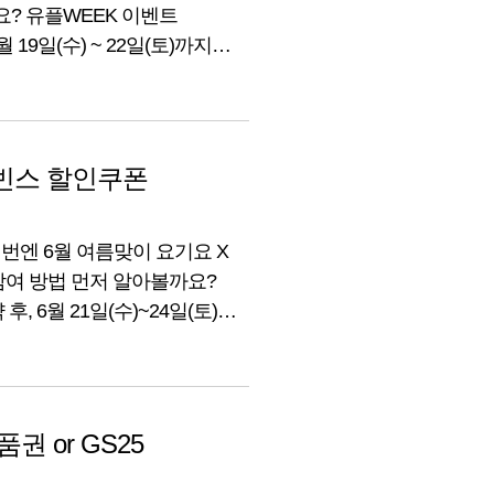
? 유플WEEK 이벤트
 19일(수) ~ 22일(토)까지
 매장만 가도 선착순 및 추첨을
이벤트! 자세한 내용 지금부터
빈스 할인쿠폰
이번엔 6월 여름맞이 요기요 X
참여 방법 먼저 알아볼까요?
, 6월 21일(수)~24일(토)
장만 가도 선착순 및 추첨을
자세한 내용 지금부터 함께
 or GS25