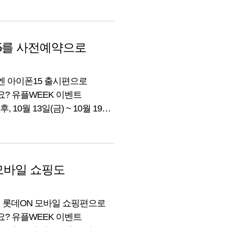
는 WHY NOT 유플WEEK
15를 사전예약으로
번엔 아이폰15 출시편으로
? 유플WEEK 이벤트
 10월 13일(금) ~ 10월 19일
간단하죠? 매장만 가도 선착순
WEEK 이벤트! 자세한 내용
모바일 쇼핑도
번엔 롯데ON 모바일 쇼핑편으로
? 유플WEEK 이벤트