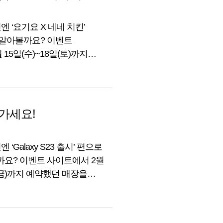
엔 ‘요기요 X 네네 치킨’
 알아볼까요? 이벤트
 15일(수)~18일(토)까지
 매장만 가도 선착순 및 추첨을
세한 내용 지금부터 함께
가세요!
‘Galaxy S23 출시’ 편으로
까요? 이벤트 사이트에서 2월
7일(금)까지 예약했던 매장을
착순 및 추첨을 통해 푸짐한
지금부터 함께 알아볼까요? 통신사