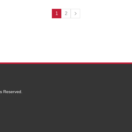
1
2
ts Reserved.