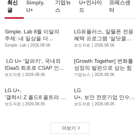
최신
Simply.
기업뉴
U+인사이
프레스센
글
U+
스
드
터
Simple. Lab 8월 이달의
LG유플러스, 알뜰폰 전용
주제: 내 일상을 더
혜택 프로그램 ‘알닷클럽’
편리하게 만드는 TV
론칭
Simple. Lab
2026.08.06
보도자료
2026.08.06
아이디어를 들려주세요!
LG U+ ‘알파키’, 국내외
[Growth Together] 변화를
IDaaS 최초로 CSAP 인증
성장의 발판으로 삼는 힘
획득
보도자료
2026.08.06
기업뉴스
2026.08.06
LG U+,
LG
‘갤럭시 Z 폴드8 울트라 ·
U+, 보안 전문기업 인수…
폴드8 · 플립8’ 개통 시작
전사 보안 대응 체계 고도
보도자료
2026.08.05
보도자료
2026.08.05
화
더보기